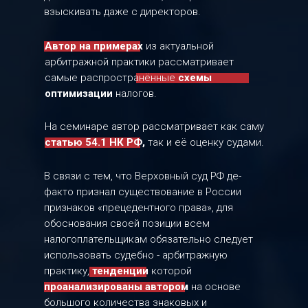
взыскивать даже с директоров.
Автор на примерах
из актуальной
арбитражной практики рассматривает
самые распространённые
схемы
оптимизации
налогов.
На семинаре автор рассматривает как саму
статью 54.1 НК РФ,
так и её оценку судами.
В связи с тем, что Верховный суд РФ де-
факто признал существование в России
признаков «прецедентного права», для
обоснования своей позиции всем
налогоплательщикам обязательно следует
использовать судебно - арбитражную
практику,
тенденции
которой
проанализированы автором
на основе
большого количества знаковых и