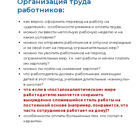
Организация труда
работников:
как верно оформить перевод на работу на
«удаленке», особенности режима и оплаты труда,
можно ли ввести неполную рабочую неделю и на
каких условиях?
можно ли отправить работников в отпуска очередные
и за свой счет на период ограничительных мер?
можно ли уволить работников на период
ограничительных мер, т.к. нет работы и нечем платить
им зарплату?
можно ли пойти на снижение зарплат?
что работодатель должен работникам, имеющим
детей в этот период, учитывая длительные «каникулы»
в школах?
что если в «постапокалиптическом» мире
работодателю захочется сохранить
вынужденно сложившийся стиль работы на
постоянной основе (например, понравится, что
часть сотрудников работает на дому)?
особенности оплаты больничных тем, кто попал в
карантин.