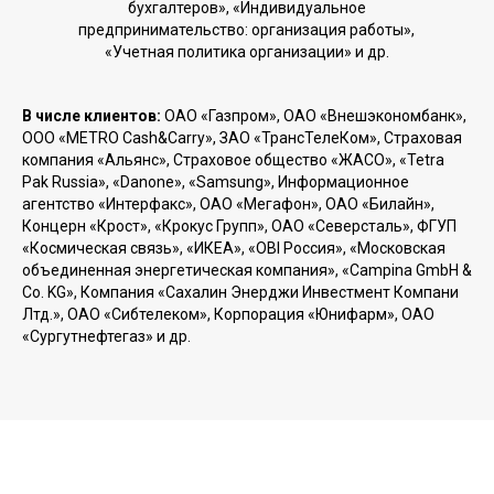
бухгалтеров», «Индивидуальное
предпринимательство: организация работы»,
«Учетная политика организации» и др.
В числе клиентов:
ОАО «Газпром», ОАО «Внешэкономбанк»,
ООО «METRO Cash&Carry», ЗАО «ТрансТелеКом», Страховая
компания «Альянс», Страховое общество «ЖАСО», «Tetra
Pak Russia», «Danone», «Samsung», Информационное
агентство «Интерфакс», ОАО «Мегафон», ОАО «Билайн»,
Концерн «Крост», «Крокус Групп», ОАО «Северсталь», ФГУП
«Космическая связь», «ИКЕА», «OBI Россия», «Московская
объединенная энергетическая компания», «Campina GmbH &
Co. KG», Компания «Сахалин Энерджи Инвестмент Компани
Лтд.», ОАО «Сибтелеком», Корпорация «Юнифарм», ОАО
«Сургутнефтегаз» и др.