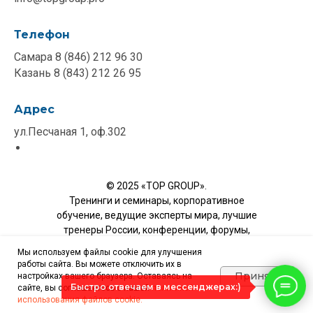
Телефон
Самара 8 (846) 212 96 30
Казань 8 (843) 212 26 95
Адрес
ул.Песчаная 1, оф.302
© 2025 «TOP GROUP».
Тренинги и семинары, корпоративное
обучение, ведущие эксперты мира, лучшие
тренеры России, конференции, форумы,
бизнес-образование, практические навыки,
Мы используем файлы cookie для улучшения
программы активного отдыха.
работы сайта. Вы можете отключить их в
Принять
настройках вашего браузера. Оставаясь на
Политика конфиденциальности
Быстро отвечаем в мессенджерах:)
сайте, вы соглашаетесь с нашей
политикой
О компании
Договор публичной оферты
использования файлов cookie.
Сайт запустил
Согласие на обработку персональных
Конверт